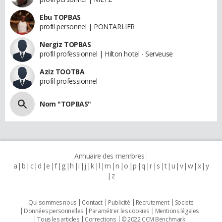
Ebu TOPBAS
profil personnel | PONTARLIER
Nergiz TOPBAS
profil professionnel | Hilton hotel - Serveuse
Aziz TOOTBA
profil professionnel
Nom "TOPBAS"
Annuaire des membres :
a
b
c
d
e
f
g
h
i
j
k
l
m
n
o
p
q
r
s
t
u
v
w
x
y
z
Qui sommes nous
Contact
Publicité
Recrutement
Societé
Données personnelles
Paramétrer les cookies
Mentions légales
Tous les articles
Corrections
© 2022 CCM Benchmark