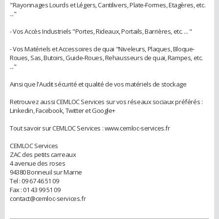
"Rayonnages Lourds et Légers, Cantilivers, Plate-Formes, Etagères, etc.
..."
- Vos Accès Industriels "Portes, Rideaux, Portails, Barrières, etc. ... "
- Vos Matériels et Accessoires de quai "Niveleurs, Plaques, Bloque-
Roues, Sas, Butoirs, Guide-Roues, Rehausseurs de quai, Rampes, etc.
..."
Ainsi que l'Audit sécurité et qualité de vos matériels de stockage
Retrouvez aussi CEMLOC Services sur vos réseaux sociaux préférés :
Linkedin, Facebook, Twitter et Google+
Tout savoir sur CEMLOC Services : www.cemloc-services.fr
CEMLOC Services
ZAC des petits carreaux
4 avenue des roses
94380 Bonneuil sur Marne
Tel : 09 67 46 51 09
Fax : 01 43 99 51 09
contact@cemloc-services.fr