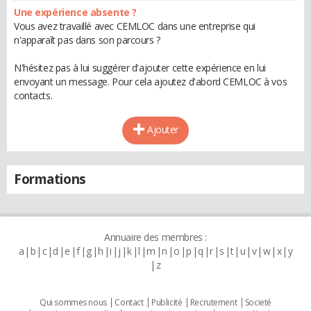
Une expérience absente ?
Vous avez travaillé avec CEMLOC dans une entreprise qui
n'apparaît pas dans son parcours ?
N'hésitez pas à lui suggérer d'ajouter cette expérience en lui
envoyant un message. Pour cela ajoutez d'abord CEMLOC à vos
contacts.
Ajouter
Formations
Annuaire des membres :
a
b
c
d
e
f
g
h
i
j
k
l
m
n
o
p
q
r
s
t
u
v
w
x
y
z
Qui sommes nous
Contact
Publicité
Recrutement
Societé