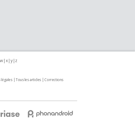
w
x
y
z
 légales
Tous les articles
Corrections