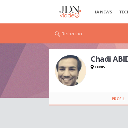
IA NEWS
TEC
Rechercher
Chadi ABI
TUNIS
Chadi ABIDI
PROFIL