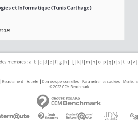
ogies et Informatique (Tunis Carthage)
atique
 des membres :
a
b
c
d
e
f
g
h
i
j
k
l
m
n
o
p
q
r
s
t
u
v
Recrutement
Societé
Données personnelles
Paramétrer les cookies
Mentions
© 2022 CCM Benchmark