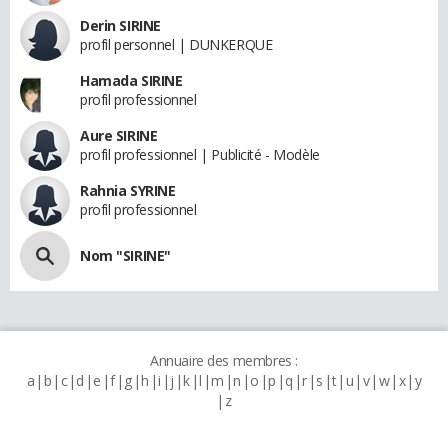
Derin SIRINE
profil personnel | DUNKERQUE
Hamada SIRINE
profil professionnel
Aure SIRINE
profil professionnel | Publicité - Modèle
Rahnia SYRINE
profil professionnel
Nom "SIRINE"
Annuaire des membres :
a
b
c
d
e
f
g
h
i
j
k
l
m
n
o
p
q
r
s
t
u
v
w
x
y
z