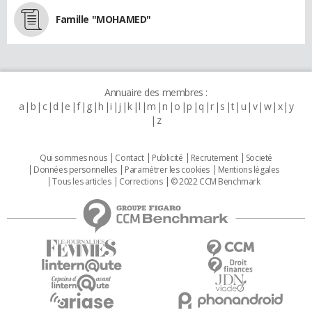
Famille "MOHAMED"
Annuaire des membres :
a
b
c
d
e
f
g
h
i
j
k
l
m
n
o
p
q
r
s
t
u
v
w
x
y
z
Qui sommes nous
Contact
Publicité
Recrutement
Societé
Données personnelles
Paramétrer les cookies
Mentions légales
Tous les articles
Corrections
© 2022 CCM Benchmark