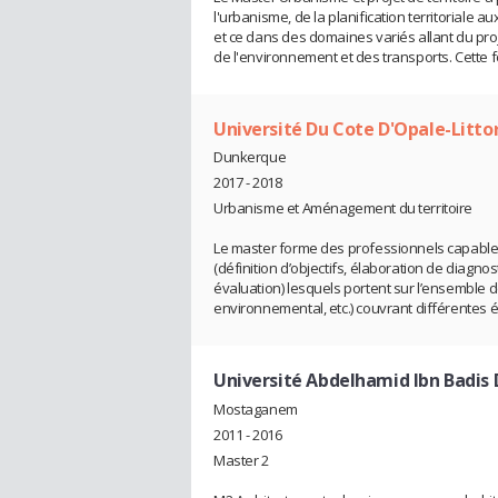
l'urbanisme, de la planification territoriale 
et ce dans des domaines variés allant du pro
de l'environnement et des transports. Cette
Université Du Cote D'Opale-Litto
Dunkerque
2017 - 2018
Urbanisme et Aménagement du territoire
Le master forme des professionnels capables
(définition d’objectifs, élaboration de diagn
évaluation) lesquels portent sur l’ensemble de
environnemental, etc.) couvrant différentes é
Université Abdelhamid Ibn Bad
Mostaganem
2011 - 2016
Master 2