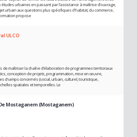
aux études urbaines en passant par l’assistance à maîtrise d’ouvrage,
jet urbain aux questions plus spécifiques d'habitat, du commerce,
 formation propose
ral ULCO
 de maîtriser la chaîne d’élaboration de programmes territoriaux
ostics, conception de projets, programmation, mise en œuvre,
s champs concernés (social, urbain, culturel, touristique,
chelles spatiales et temporelles. Le
is De Mostaganem (Mostaganem)