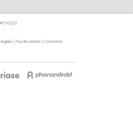
w
x
y
z
 légales
Tous les articles
Corrections