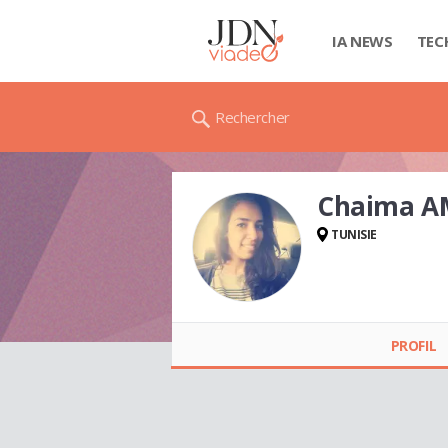
IA NEWS
TEC
Rechercher
Chaima 
TUNISIE
Chaima AMLOUK
PROFIL