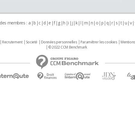
 des membres :
a
b
c
d
e
f
g
h
i
j
k
l
m
n
o
p
q
r
s
t
u
v
Recrutement
Societé
Données personnelles
Paramétrer les cookies
Mentions
© 2022 CCM Benchmark