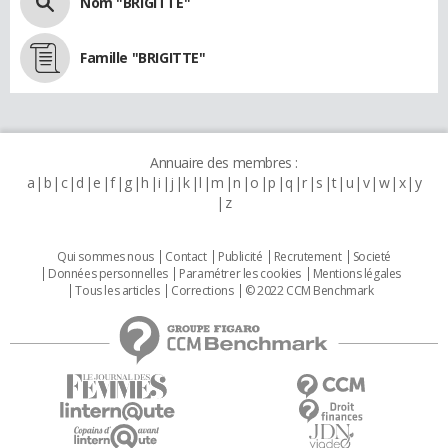
Nom "BRIGITTE"
Famille "BRIGITTE"
Annuaire des membres :
a
b
c
d
e
f
g
h
i
j
k
l
m
n
o
p
q
r
s
t
u
v
w
x
y
z
Qui sommes nous
Contact
Publicité
Recrutement
Societé
Données personnelles
Paramétrer les cookies
Mentions légales
Tous les articles
Corrections
© 2022 CCM Benchmark