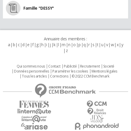
Famille "DESSY"
Annuaire des membres :
a
b
c
d
e
f
g
h
i
j
k
l
m
n
o
p
q
r
s
t
u
v
w
x
y
z
Qui sommes nous
Contact
Publicité
Recrutement
Societé
Données personnelles
Paramétrer les cookies
Mentions légales
Tous les articles
Corrections
© 2022 CCM Benchmark