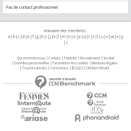
Pas de contact professionnel
Annuaire des membres :
a
b
c
d
e
f
g
h
i
j
k
l
m
n
o
p
q
r
s
t
u
v
w
x
y
z
Qui sommes nous
Contact
Publicité
Recrutement
Societé
Données personnelles
Paramétrer les cookies
Mentions légales
Tous les articles
Corrections
© 2022 CCM Benchmark