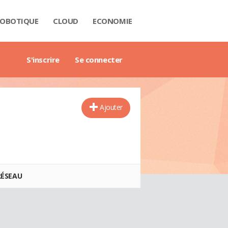
OBOTIQUE
CLOUD
ECONOMIE
 DATA
RIÈRE
NTECH
USTRIE
H
RTECH
TRIMOINE
ANTIQUE
AIL
O
ART CITY
B3
GAZINE
RES BLANCS
DE DE L'ENTREPRISE DIGITALE
DE DE L'IMMOBILIER
DE DE L'INTELLIGENCE ARTIFICIELLE
DE DES IMPÔTS
DE DES SALAIRES
IDE DU MANAGEMENT
DE DES FINANCES PERSONNELLES
GET DES VILLES
X IMMOBILIERS
TIONNAIRE COMPTABLE ET FISCAL
TIONNAIRE DE L'IOT
TIONNAIRE DU DROIT DES AFFAIRES
CTIONNAIRE DU MARKETING
CTIONNAIRE DU WEBMASTERING
TIONNAIRE ÉCONOMIQUE ET FINANCIER
S'inscrire
Se connecter
Ajouter
RÉSEAU