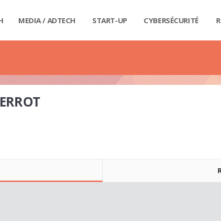
H
MEDIA / ADTECH
START-UP
CYBERSÉCURITÉ
R
BIG
CAR
FI
IND
E-R
IOT
MA
PA
QU
RET
SE
SM
WE
MA
LIV
GUI
GUI
GUI
GUI
GUI
GU
GUI
BUD
PRI
DIC
DIC
DIC
DI
DI
DIC
IERROT