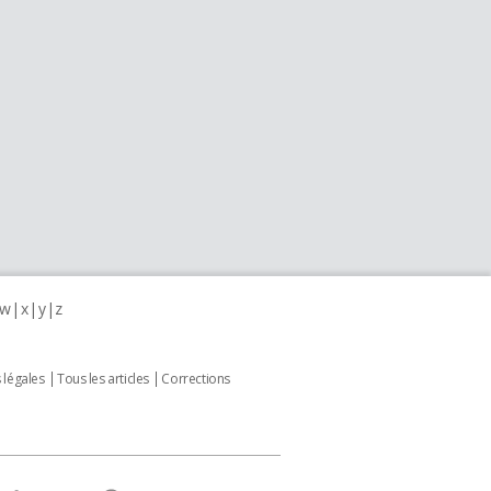
w
x
y
z
 légales
Tous les articles
Corrections