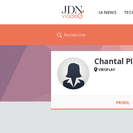
IA NEWS
TEC
Rechercher
Chantal P
VIROFLAY
Chantal PIERROT
PROFIL