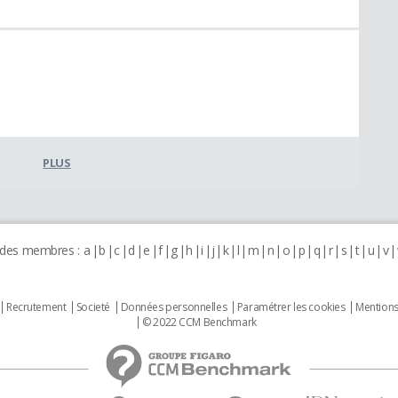
PLUS
 des membres :
a
b
c
d
e
f
g
h
i
j
k
l
m
n
o
p
q
r
s
t
u
v
Recrutement
Societé
Données personnelles
Paramétrer les cookies
Mentions
© 2022 CCM Benchmark