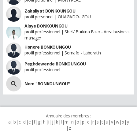
Zakaliyat BONKOUNGOU
profil personnel | OUAGADOUGOU
Alaye BONKOUNGOU
profil professionnel | Shell/ Burkina Faso - Area business
manager
Honore BONKOUNGOU
profil professionnel | Semafo - Laboratin
Peghdewende BONKOUNGOU
profil professionnel
Nom "BONKOUNGOU"
Annuaire des membres :
a
b
c
d
e
f
g
h
i
j
k
l
m
n
o
p
q
r
s
t
u
v
w
x
y
z