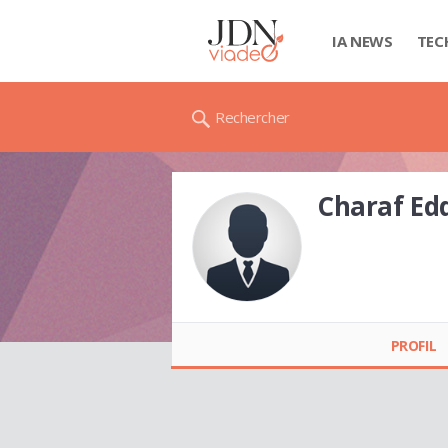
IA NEWS
TEC
Rechercher
Charaf E
Charaf Eddine
BOUACHA
PROFIL