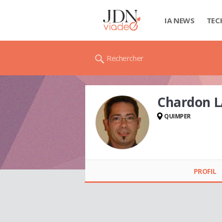
IA NEWS
TEC
Rechercher
Chardon 
QUIMPER
Chardon LAURENT
PROFIL