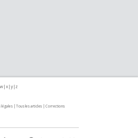
w
x
y
z
 légales
Tous les articles
Corrections