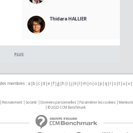
Thidara HALLIER
PLUS
 des membres :
a
b
c
d
e
f
g
h
i
j
k
l
m
n
o
p
q
r
s
t
u
v
Recrutement
Societé
Données personnelles
Paramétrer les cookies
Mentions
© 2022 CCM Benchmark