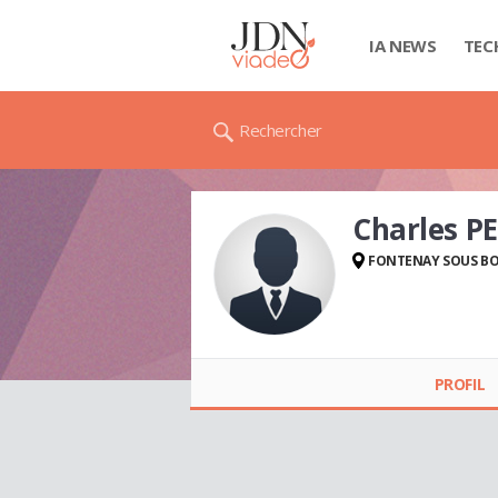
IA NEWS
TEC
Rechercher
Charles 
FONTENAY SOUS BO
Charles PERELMAN
PROFIL