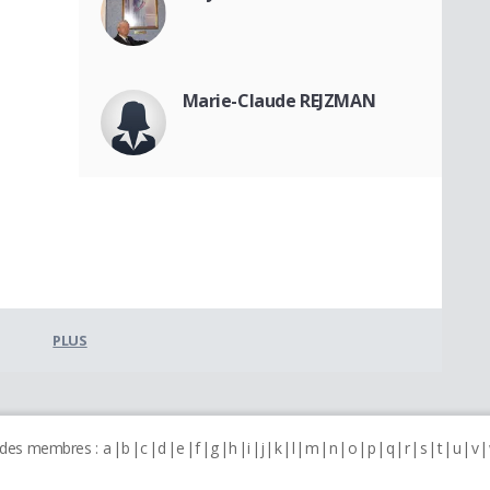
Marie-Claude REJZMAN
PLUS
 des membres :
a
b
c
d
e
f
g
h
i
j
k
l
m
n
o
p
q
r
s
t
u
v