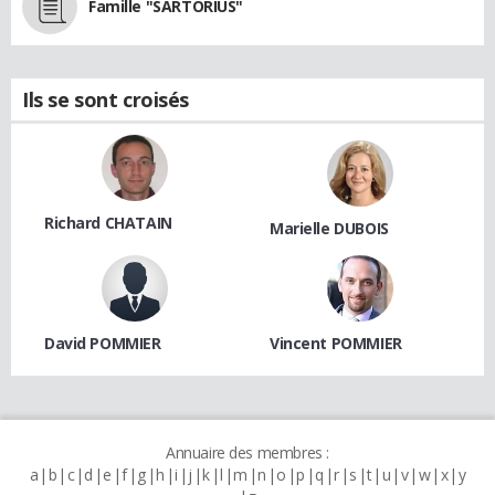
Famille "SARTORIUS"
Ils se sont croisés
Richard CHATAIN
Marielle DUBOIS
David POMMIER
Vincent POMMIER
Annuaire des membres :
a
b
c
d
e
f
g
h
i
j
k
l
m
n
o
p
q
r
s
t
u
v
w
x
y