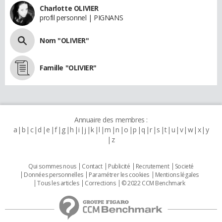
Charlotte OLIVIER
profil personnel | PIGNANS
Nom "OLIVIER"
Famille "OLIVIER"
Annuaire des membres :
a
b
c
d
e
f
g
h
i
j
k
l
m
n
o
p
q
r
s
t
u
v
w
x
y
z
Qui sommes nous
Contact
Publicité
Recrutement
Societé
Données personnelles
Paramétrer les cookies
Mentions légales
Tous les articles
Corrections
© 2022 CCM Benchmark