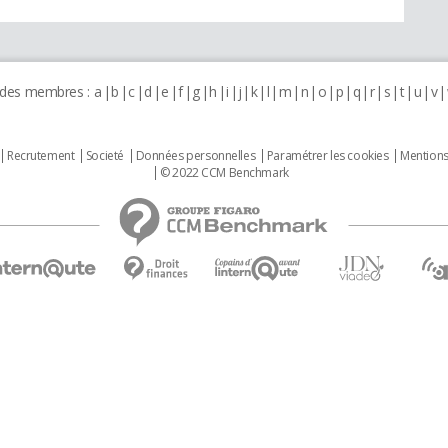
 des membres :
a
b
c
d
e
f
g
h
i
j
k
l
m
n
o
p
q
r
s
t
u
v
Recrutement
Societé
Données personnelles
Paramétrer les cookies
Mentions
© 2022 CCM Benchmark