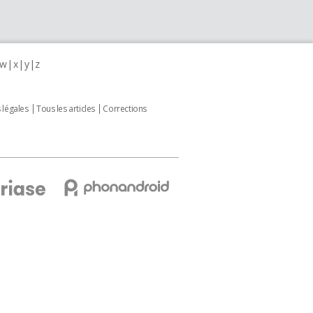
w
x
y
z
 légales
Tous les articles
Corrections