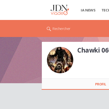
IA NEWS
TEC
Rechercher
Chawki 06
Chawki 0693153283
PROFIL