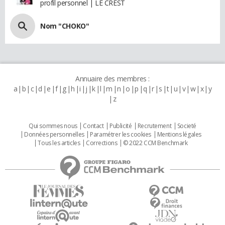
profil personnel | LE CREST
Nom "CHOKO"
Annuaire des membres :
a
b
c
d
e
f
g
h
i
j
k
l
m
n
o
p
q
r
s
t
u
v
w
x
y
z
Qui sommes nous
Contact
Publicité
Recrutement
Societé
Données personnelles
Paramétrer les cookies
Mentions légales
Tous les articles
Corrections
© 2022 CCM Benchmark