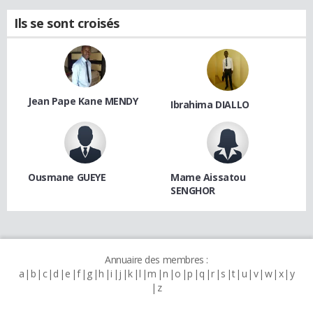
Ils se sont croisés
Jean Pape Kane MENDY
Ibrahima DIALLO
Ousmane GUEYE
Mame Aissatou
SENGHOR
Annuaire des membres :
a
b
c
d
e
f
g
h
i
j
k
l
m
n
o
p
q
r
s
t
u
v
w
x
y
z