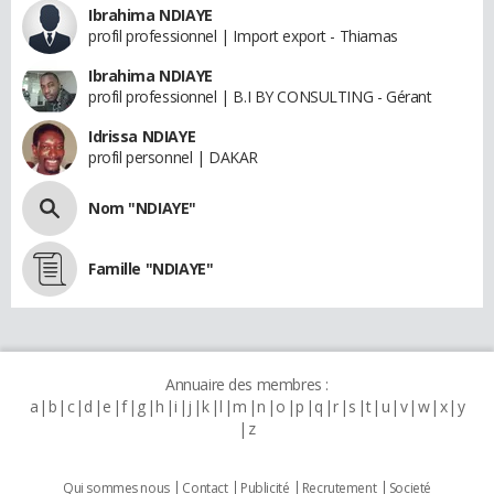
Ibrahima NDIAYE
profil professionnel | Import export - Thiamas
Ibrahima NDIAYE
profil professionnel | B.I BY CONSULTING - Gérant
Idrissa NDIAYE
profil personnel | DAKAR
Nom "NDIAYE"
Famille "NDIAYE"
Annuaire des membres :
a
b
c
d
e
f
g
h
i
j
k
l
m
n
o
p
q
r
s
t
u
v
w
x
y
z
Qui sommes nous
Contact
Publicité
Recrutement
Societé