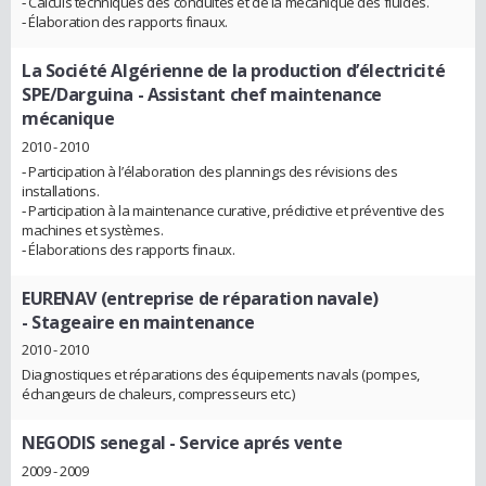
‐ Calculs techniques des conduites et de la mécanique des fluides.
‐ Élaboration des rapports finaux.
La Société Algérienne de la production d’électricité
SPE/Darguina
- Assistant chef maintenance
mécanique
2010 - 2010
‐ Participation à l’élaboration des plannings des révisions des
installations.
‐ Participation à la maintenance curative, prédictive et préventive des
machines et systèmes.
‐ Élaborations des rapports finaux.
EURENAV (entreprise de réparation navale)
- Stageaire en maintenance
2010 - 2010
Diagnostiques et réparations des équipements navals (pompes,
échangeurs de chaleurs, compresseurs etc.)
NEGODIS senegal
- Service aprés vente
2009 - 2009