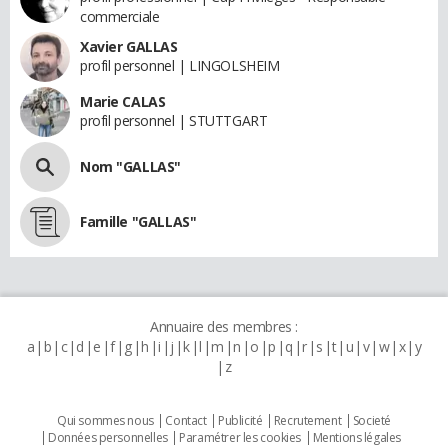
commerciale
Xavier GALLAS
profil personnel | LINGOLSHEIM
Marie CALAS
profil personnel | STUTTGART
Nom "GALLAS"
Famille "GALLAS"
Annuaire des membres :
a
b
c
d
e
f
g
h
i
j
k
l
m
n
o
p
q
r
s
t
u
v
w
x
y
z
Qui sommes nous
Contact
Publicité
Recrutement
Societé
Données personnelles
Paramétrer les cookies
Mentions légales