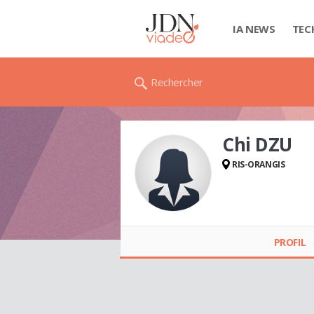
IA NEWS
TEC
Rechercher
Chi DZU
RIS-ORANGIS
Chi DZU
PROFIL