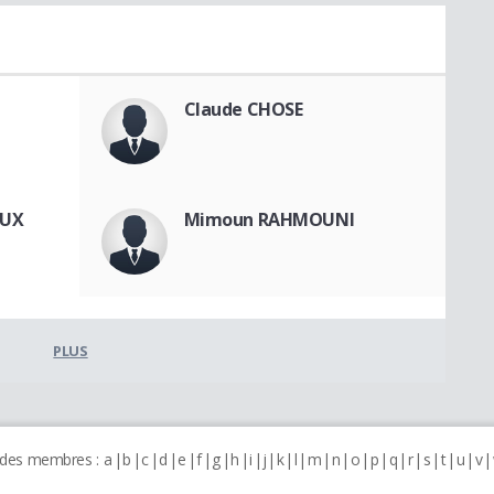
Claude CHOSE
OUX
Mimoun RAHMOUNI
PLUS
 des membres :
a
b
c
d
e
f
g
h
i
j
k
l
m
n
o
p
q
r
s
t
u
v