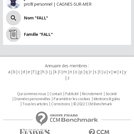
profil personnel | CAGNES-SUR-MER
Nom "FALL"
Famille "FALL"
Annuaire des membres :
a
b
c
d
e
f
g
h
i
j
k
l
m
n
o
p
q
r
s
t
u
v
w
x
y
z
Qui sommes nous
Contact
Publicité
Recrutement
Societé
Données personnelles
Paramétrer les cookies
Mentions légales
Tous les articles
Corrections
© 2022 CCM Benchmark