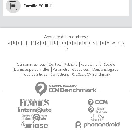
Famille "CHILI"
Annuaire des membres :
a
b
c
d
e
f
g
h
i
j
k
l
m
n
o
p
q
r
s
t
u
v
w
x
y
z
Qui sommes nous
Contact
Publicité
Recrutement
Societé
Données personnelles
Paramétrer les cookies
Mentions légales
Tous les articles
Corrections
© 2022 CCM Benchmark