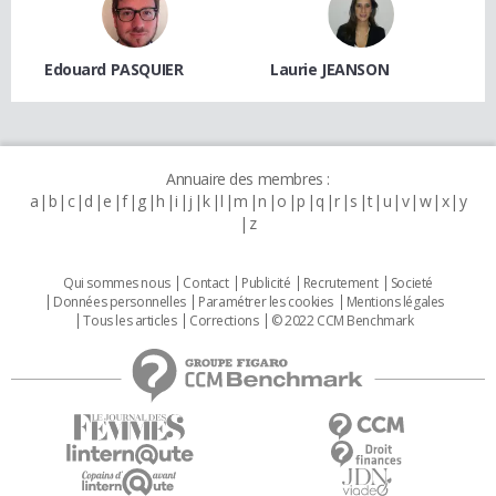
Edouard PASQUIER
Laurie JEANSON
Annuaire des membres :
a
b
c
d
e
f
g
h
i
j
k
l
m
n
o
p
q
r
s
t
u
v
w
x
y
z
Qui sommes nous
Contact
Publicité
Recrutement
Societé
Données personnelles
Paramétrer les cookies
Mentions légales
Tous les articles
Corrections
© 2022 CCM Benchmark