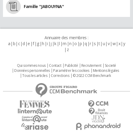
Famille "JABOUYNA"
Annuaire des membres :
a
b
c
d
e
f
g
h
i
j
k
l
m
n
o
p
q
r
s
t
u
v
w
x
y
z
Qui sommes nous
Contact
Publicité
Recrutement
Societé
Données personnelles
Paramétrer les cookies
Mentions légales
Tous les articles
Corrections
© 2022 CCM Benchmark