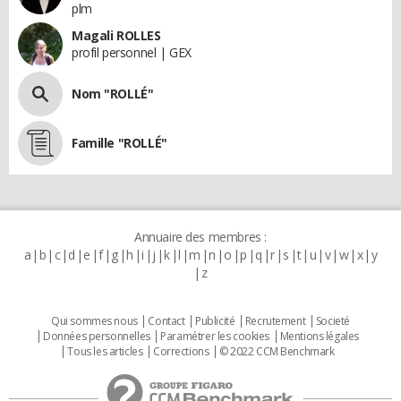
plm
Magali ROLLES
profil personnel | GEX
Nom "ROLLÉ"
Famille "ROLLÉ"
Annuaire des membres :
a
b
c
d
e
f
g
h
i
j
k
l
m
n
o
p
q
r
s
t
u
v
w
x
y
z
Qui sommes nous
Contact
Publicité
Recrutement
Societé
Données personnelles
Paramétrer les cookies
Mentions légales
Tous les articles
Corrections
© 2022 CCM Benchmark