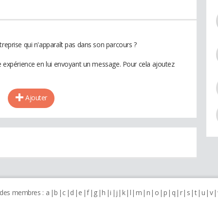
treprise qui n'apparaît pas dans son parcours ?
te expérience en lui envoyant un message. Pour cela ajoutez
Ajouter
 des membres :
a
b
c
d
e
f
g
h
i
j
k
l
m
n
o
p
q
r
s
t
u
v