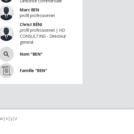
Directrice commerciale
Marc BEN
profil professionnel
Christ BÉNI
profil professionnel | HD
CONSULTING - Directeur
general
Nom "BEN"
Famille "BEN"
w
x
y
z