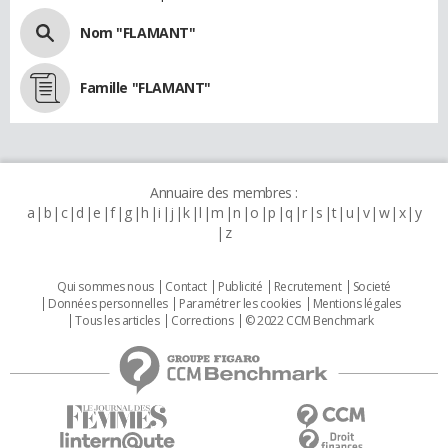
Nom "FLAMANT"
Famille "FLAMANT"
Annuaire des membres :
a
b
c
d
e
f
g
h
i
j
k
l
m
n
o
p
q
r
s
t
u
v
w
x
y
z
Qui sommes nous
Contact
Publicité
Recrutement
Societé
Données personnelles
Paramétrer les cookies
Mentions légales
Tous les articles
Corrections
© 2022 CCM Benchmark