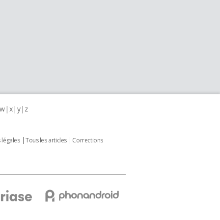
w
x
y
z
 légales
Tous les articles
Corrections