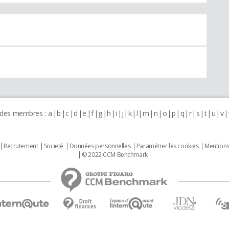
 des membres :
a
b
c
d
e
f
g
h
i
j
k
l
m
n
o
p
q
r
s
t
u
v
Recrutement
Societé
Données personnelles
Paramétrer les cookies
Mentions
© 2022 CCM Benchmark