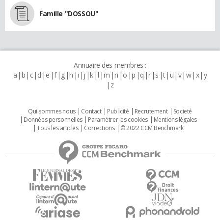
Famille "DOSSOU"
Annuaire des membres :
a
b
c
d
e
f
g
h
i
j
k
l
m
n
o
p
q
r
s
t
u
v
w
x
y
z
Qui sommes nous
Contact
Publicité
Recrutement
Societé
Données personnelles
Paramétrer les cookies
Mentions légales
Tous les articles
Corrections
© 2022 CCM Benchmark