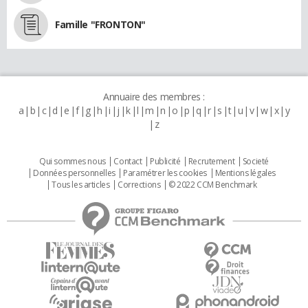
Famille "FRONTON"
Annuaire des membres :
a
b
c
d
e
f
g
h
i
j
k
l
m
n
o
p
q
r
s
t
u
v
w
x
y
z
Qui sommes nous
Contact
Publicité
Recrutement
Societé
Données personnelles
Paramétrer les cookies
Mentions légales
Tous les articles
Corrections
© 2022 CCM Benchmark