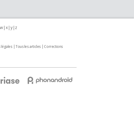
w
x
y
z
 légales
Tous les articles
Corrections