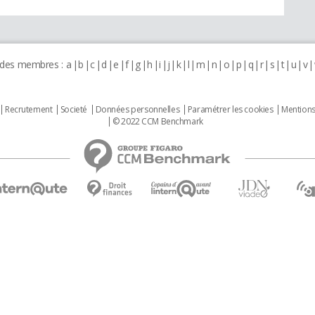
 des membres :
a
b
c
d
e
f
g
h
i
j
k
l
m
n
o
p
q
r
s
t
u
v
Recrutement
Societé
Données personnelles
Paramétrer les cookies
Mentions
© 2022 CCM Benchmark