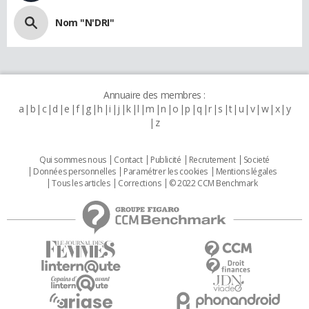
Nom "N'DRI"
Annuaire des membres :
a
b
c
d
e
f
g
h
i
j
k
l
m
n
o
p
q
r
s
t
u
v
w
x
y
z
Qui sommes nous
Contact
Publicité
Recrutement
Societé
Données personnelles
Paramétrer les cookies
Mentions légales
Tous les articles
Corrections
© 2022 CCM Benchmark