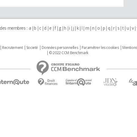
 des membres :
a
b
c
d
e
f
g
h
i
j
k
l
m
n
o
p
q
r
s
t
u
v
Recrutement
Societé
Données personnelles
Paramétrer les cookies
Mentions
© 2022 CCM Benchmark