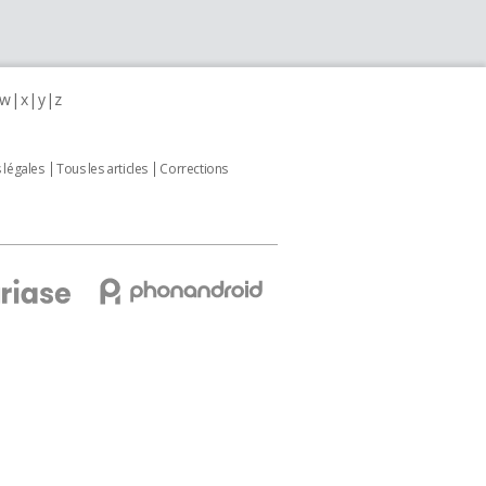
w
x
y
z
 légales
Tous les articles
Corrections