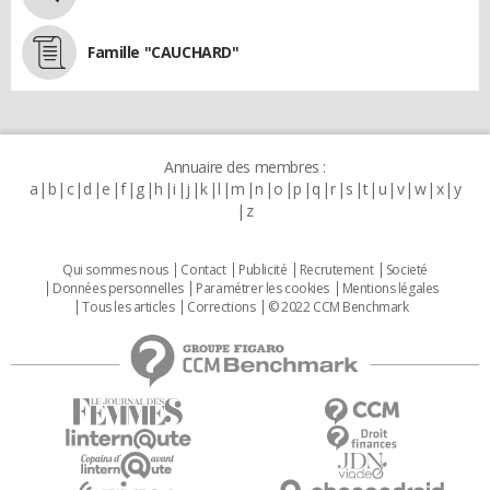
Famille "CAUCHARD"
Annuaire des membres :
a
b
c
d
e
f
g
h
i
j
k
l
m
n
o
p
q
r
s
t
u
v
w
x
y
z
Qui sommes nous
Contact
Publicité
Recrutement
Societé
Données personnelles
Paramétrer les cookies
Mentions légales
Tous les articles
Corrections
© 2022 CCM Benchmark