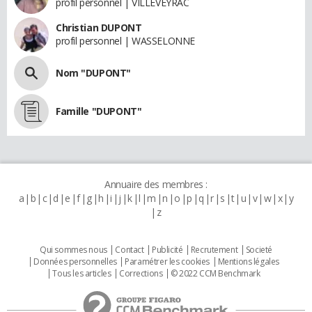
profil personnel | VILLEVEYRAC
Christian DUPONT
profil personnel | WASSELONNE
Nom "DUPONT"
Famille "DUPONT"
Annuaire des membres :
a
b
c
d
e
f
g
h
i
j
k
l
m
n
o
p
q
r
s
t
u
v
w
x
y
z
Qui sommes nous
Contact
Publicité
Recrutement
Societé
Données personnelles
Paramétrer les cookies
Mentions légales
Tous les articles
Corrections
© 2022 CCM Benchmark