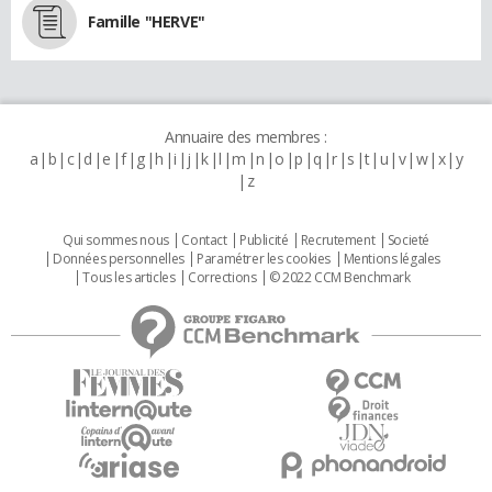
Famille "HERVE"
Annuaire des membres :
a
b
c
d
e
f
g
h
i
j
k
l
m
n
o
p
q
r
s
t
u
v
w
x
y
z
Qui sommes nous
Contact
Publicité
Recrutement
Societé
Données personnelles
Paramétrer les cookies
Mentions légales
Tous les articles
Corrections
© 2022 CCM Benchmark