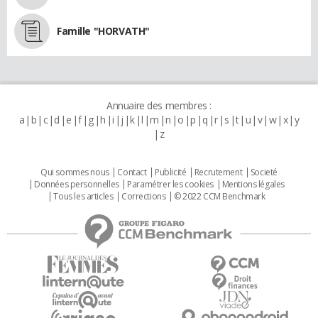
Famille "HORVATH"
Annuaire des membres :
a
b
c
d
e
f
g
h
i
j
k
l
m
n
o
p
q
r
s
t
u
v
w
x
y
z
Qui sommes nous
Contact
Publicité
Recrutement
Societé
Données personnelles
Paramétrer les cookies
Mentions légales
Tous les articles
Corrections
© 2022 CCM Benchmark