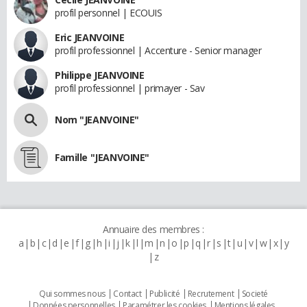
profil personnel | ECOUIS
Eric JEANVOINE
profil professionnel | Accenture - Senior manager
Philippe JEANVOINE
profil professionnel | primayer - Sav
Nom "JEANVOINE"
Famille "JEANVOINE"
Annuaire des membres :
a
b
c
d
e
f
g
h
i
j
k
l
m
n
o
p
q
r
s
t
u
v
w
x
y
z
Qui sommes nous
Contact
Publicité
Recrutement
Societé
Données personnelles
Paramétrer les cookies
Mentions légales