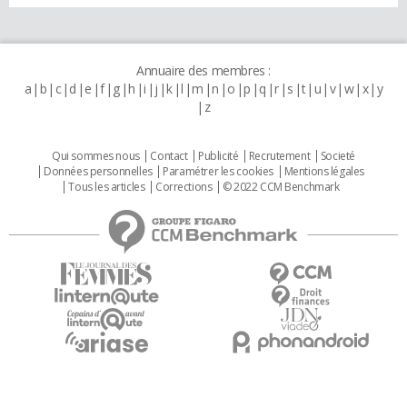
Annuaire des membres :
a
b
c
d
e
f
g
h
i
j
k
l
m
n
o
p
q
r
s
t
u
v
w
x
y
z
Qui sommes nous
Contact
Publicité
Recrutement
Societé
Données personnelles
Paramétrer les cookies
Mentions légales
Tous les articles
Corrections
© 2022 CCM Benchmark