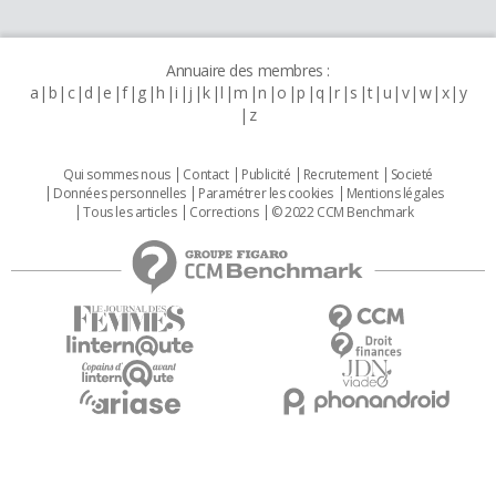
Annuaire des membres :
a
b
c
d
e
f
g
h
i
j
k
l
m
n
o
p
q
r
s
t
u
v
w
x
y
z
Qui sommes nous
Contact
Publicité
Recrutement
Societé
Données personnelles
Paramétrer les cookies
Mentions légales
Tous les articles
Corrections
© 2022 CCM Benchmark