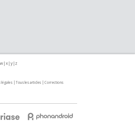
w
x
y
z
 légales
Tous les articles
Corrections