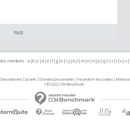
PLUS
 des membres :
a
b
c
d
e
f
g
h
i
j
k
l
m
n
o
p
q
r
s
t
u
v
Recrutement
Societé
Données personnelles
Paramétrer les cookies
Mentions
© 2022 CCM Benchmark