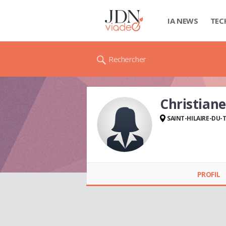
IA NEWS
TEC
Rechercher
Christian
SAINT-HILAIRE-DU-
Christiane CYNK
PROFIL