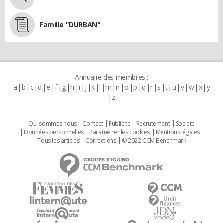
Famille "DURBAN"
Annuaire des membres :
a
b
c
d
e
f
g
h
i
j
k
l
m
n
o
p
q
r
s
t
u
v
w
x
y
z
Qui sommes nous
Contact
Publicité
Recrutement
Societé
Données personnelles
Paramétrer les cookies
Mentions légales
Tous les articles
Corrections
© 2022 CCM Benchmark