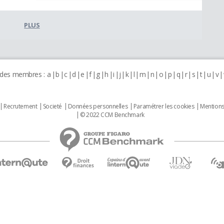
PLUS
 des membres :
a
b
c
d
e
f
g
h
i
j
k
l
m
n
o
p
q
r
s
t
u
v
Recrutement
Societé
Données personnelles
Paramétrer les cookies
Mentions
© 2022 CCM Benchmark