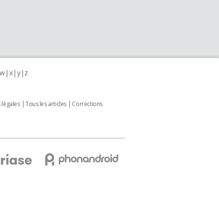
w
x
y
z
 légales
Tous les articles
Corrections