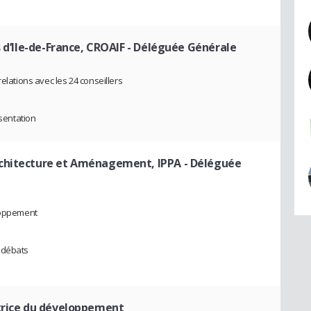
 d’Ile-de-France, CROAIF
- Déléguée Générale
elations avec les 24 conseillers
ésentation
rchitecture et Aménagement, IPPA
- Déléguée
eloppement
 débats
trice du développement