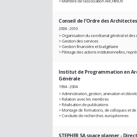
> Membre de l’association ARCHINOV
Conseil de l’Ordre des Architectes
2006 - 2010
> Organisation du secrétariat général et des r
> Gestion des services
> Gestion financière et budgétaire
> Pilotage des actions institutionnelles, repr
Institut de Programmation en A
Générale
1994 - 2004
> Administration, gestion, animation et dév
> Relation avec les membres
> Réalisation de publications
> Montage de formations, de colloques et de
> Conduite de recherches européennes
STEPHER SA space planner
- Direc