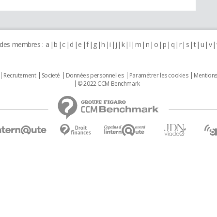
 des membres :
a
b
c
d
e
f
g
h
i
j
k
l
m
n
o
p
q
r
s
t
u
v
Recrutement
Societé
Données personnelles
Paramétrer les cookies
Mentions
© 2022 CCM Benchmark