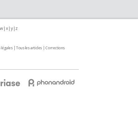
w
x
y
z
 légales
Tous les articles
Corrections