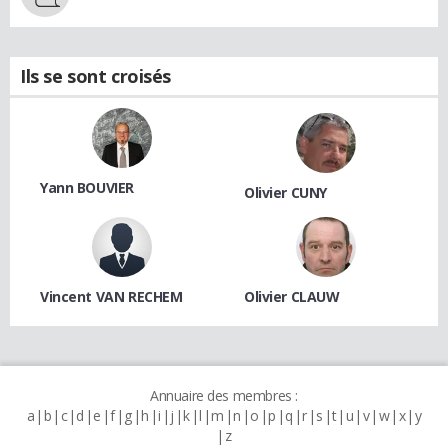
Ils se sont croisés
Yann BOUVIER
Olivier CUNY
Vincent VAN RECHEM
Olivier CLAUW
Annuaire des membres :
a
b
c
d
e
f
g
h
i
j
k
l
m
n
o
p
q
r
s
t
u
v
w
x
y
z