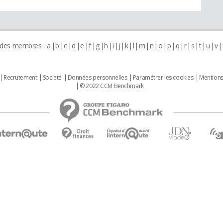
 des membres :
a
b
c
d
e
f
g
h
i
j
k
l
m
n
o
p
q
r
s
t
u
v
Recrutement
Societé
Données personnelles
Paramétrer les cookies
Mentions
© 2022 CCM Benchmark