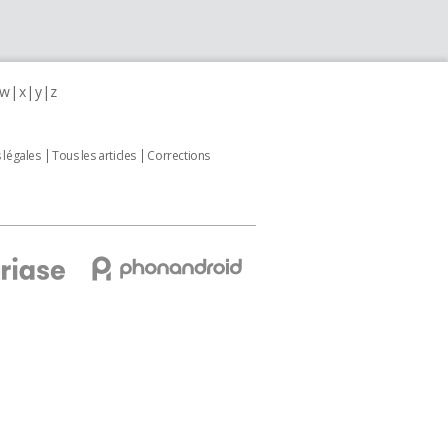
w
x
y
z
 légales
Tous les articles
Corrections