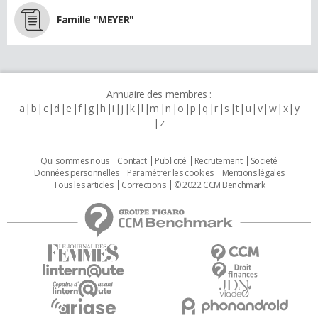
Famille "MEYER"
Annuaire des membres :
a
b
c
d
e
f
g
h
i
j
k
l
m
n
o
p
q
r
s
t
u
v
w
x
y
z
Qui sommes nous
Contact
Publicité
Recrutement
Societé
Données personnelles
Paramétrer les cookies
Mentions légales
Tous les articles
Corrections
© 2022 CCM Benchmark